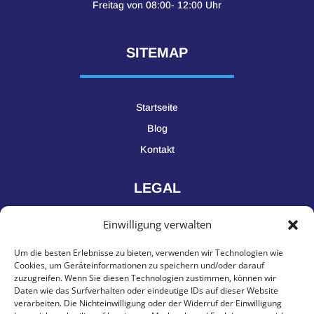
Freitag von 08:00- 12:00 Uhr
SITEMAP
Startseite
Blog
Kontakt
LEGAL
Einwilligung verwalten
Impressum
Um die besten Erlebnisse zu bieten, verwenden wir Technologien wie
Datenschutz
Cookies, um Geräteinformationen zu speichern und/oder darauf
zuzugreifen. Wenn Sie diesen Technologien zustimmen, können wir
Daten wie das Surfverhalten oder eindeutige IDs auf dieser Website
KONTAKT
verarbeiten. Die Nichteinwilligung oder der Widerruf der Einwilligung