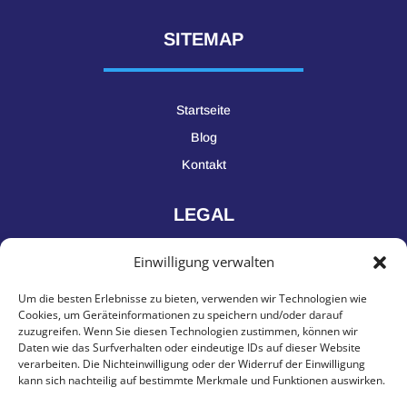
SITEMAP
Startseite
Blog
Kontakt
LEGAL
Einwilligung verwalten
Impressum
Um die besten Erlebnisse zu bieten, verwenden wir Technologien wie
Datenschutz
Cookies, um Geräteinformationen zu speichern und/oder darauf
zuzugreifen. Wenn Sie diesen Technologien zustimmen, können wir
Daten wie das Surfverhalten oder eindeutige IDs auf dieser Website
KONTAKT
verarbeiten. Die Nichteinwilligung oder der Widerruf der Einwilligung
kann sich nachteilig auf bestimmte Merkmale und Funktionen auswirken.