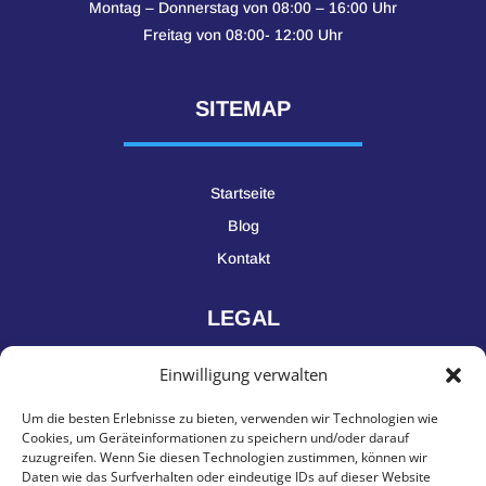
Montag – Donnerstag von 08:00 – 16:00 Uhr
Freitag von 08:00- 12:00 Uhr
SITEMAP
Startseite
Blog
Kontakt
LEGAL
Einwilligung verwalten
Impressum
Um die besten Erlebnisse zu bieten, verwenden wir Technologien wie
Datenschutz
Cookies, um Geräteinformationen zu speichern und/oder darauf
zuzugreifen. Wenn Sie diesen Technologien zustimmen, können wir
Daten wie das Surfverhalten oder eindeutige IDs auf dieser Website